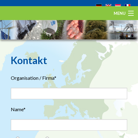
MENU
Startseite
Der Europäische Aal
Eel Stewardship Fund
Kontakt
Über ESA
Organisation / Firma*
Kontakt
Name*