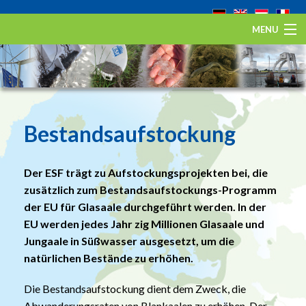
MENU
Startseite
Der Europäische Aal
Eel Stewardship Fund
Bestandsaufstockung
Über ESA
Der ESF trägt zu Aufstockungsprojekten bei, die
Kontakt
zusätzlich zum Bestandsaufstockungs-Programm
der EU für Glasaale durchgeführt werden. In der
EU werden jedes Jahr zig Millionen Glasaale und
Jungaale in Süßwasser ausgesetzt, um die
natürlichen Bestände zu erhöhen.
Die Bestandsaufstockung dient dem Zweck, die
Abwanderungsraten von Blankaalen zu erhöhen. Der