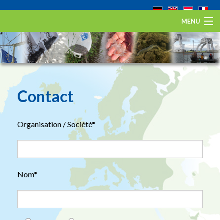
MENU
Home
L’anguille européenne
Eel Stewardship Fund
Contact
Sur ESA
Organisation / Société*
Contact
Nom*