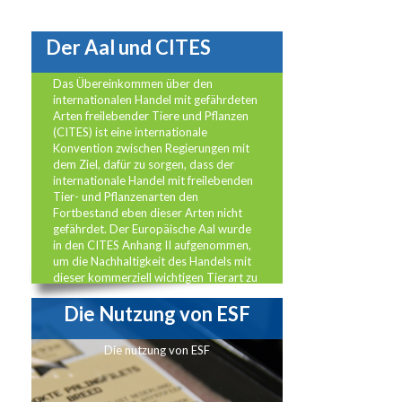
Der Aal und CITES
Das Übereinkommen über den
internationalen Handel mit gefährdeten
Arten freilebender Tiere und Pflanzen
(CITES) ist eine internationale
Konvention zwischen Regierungen mit
dem Ziel, dafür zu sorgen, dass der
internationale Handel mit freilebenden
Tier- und Pflanzenarten den
Fortbestand eben dieser Arten nicht
gefährdet. Der Europäische Aal wurde
in den CITES Anhang II aufgenommen,
um die Nachhaltigkeit des Handels mit
dieser kommerziell wichtigen Tierart zu
gewährleisten.
Die Nutzung von ESF
Die nutzung von ESF