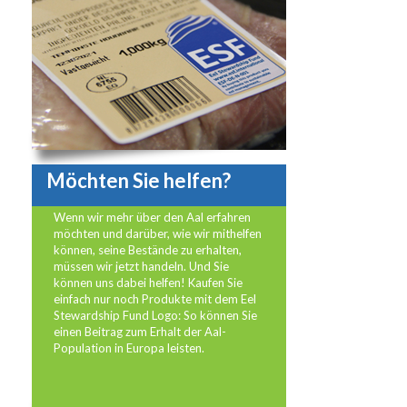
Möchten Sie helfen?
Wenn wir mehr über den Aal erfahren
möchten und darüber, wie wir mithelfen
können, seine Bestände zu erhalten,
müssen wir jetzt handeln. Und Sie
können uns dabei helfen! Kaufen Sie
einfach nur noch Produkte mit dem Eel
Stewardship Fund Logo: So können Sie
einen Beitrag zum Erhalt der Aal-
Population in Europa leisten.