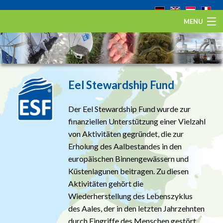
MENU
Startseite
Der Europäische Aal
Eel Stewardship Fund
Eel Stewardship Fund
Der Eel Stewardship Fund wurde zur
Über ESA
finanziellen Unterstützung einer Vielzahl
von Aktivitäten gegründet, die zur
Kontakt
Erholung des Aalbestandes in den
europäischen Binnengewässern und
Küstenlagunen beitragen. Zu diesen
Aktivitäten gehört die
Wiederherstellung des Lebenszyklus
des Aales, der in den letzten Jahrzehnten
durch Eingriffe des Menschen gestört