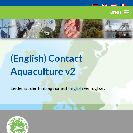
MENU
Startseite
Der Europäische Aal
Eel Stewardship Fund
(English) Contact
Über ESA
Aquaculture v2
Kontakt
Leider ist der Eintrag nur auf
English
verfügbar.