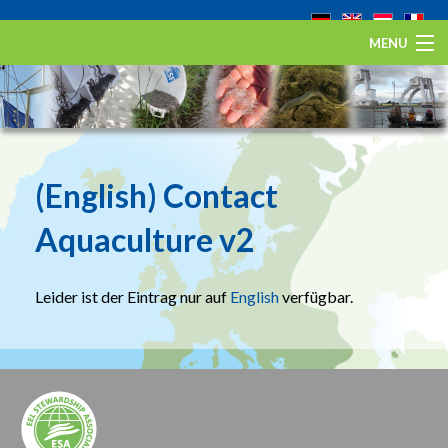
MENU
Startseite
Der Europäische Aal
Eel Stewardship Fund
(English) Contact
Über ESA
Aquaculture v2
Kontakt
Leider ist der Eintrag nur auf
English
verfügbar.