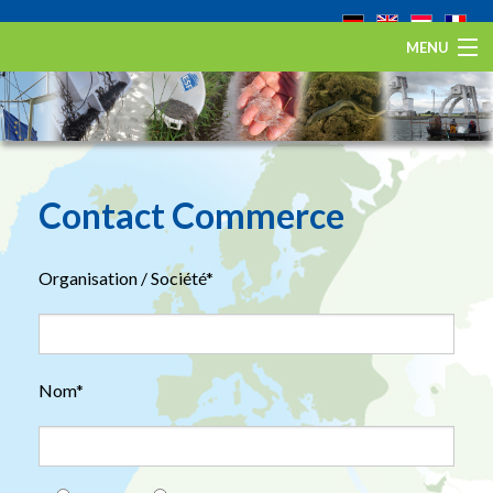
MENU
Home
L’anguille européenne
Eel Stewardship Fund
Contact Commerce
Sur ESA
Organisation / Société*
Contact
Nom*