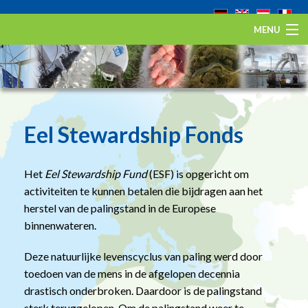
MENU
Home
De Europese aal
Eel Stewardship Fund
Eel Stewardship Fonds
Over ESA
Het
Eel Stewardship Fund
(ESF) is opgericht om
Contact
activiteiten te kunnen betalen die bijdragen aan het
herstel van de palingstand in de Europese
binnenwateren.
Deze natuurlijke levenscyclus van paling werd door
toedoen van de mens in de afgelopen decennia
drastisch onderbroken. Daardoor is de palingstand
sterk teruggelopen. Om de palingstand weer te