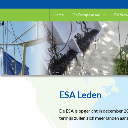
Home
De Europese aal
Eel Ste
De Europese aal
Eel Ste
Paling en IUCN
Hoe gebr
Paling en CITES
Wilt u h
Paling en ICES
Verbete
Wetensc
ESA Leden
Paling O
Het opl
De ESA is opgericht in december 20
termijn zullen zich meer landen aans