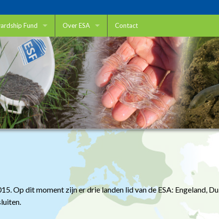
wardship Fund
Over ESA
Contact
wardship Fonds
Eel Stewardship Association
uik ik het ESF
ESA leden
elpen?
DUPAN
ring van de palingstand
Aalinitiative
happelijk onderzoek
Sustainable Eel Group
ver De Dijk
Lid worden?
Visserij
ossen van migratieknelpunten
Aquacultuur
15. Op dit moment zijn er drie landen lid van de ESA: Engeland, D
luiten.
Handel